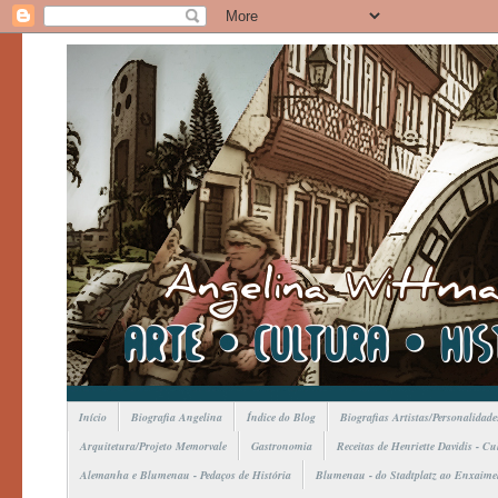
Início
Biografia Angelina
Índice do Blog
Biografias Artistas/Personalidade
Arquitetura/Projeto Memorvale
Gastronomia
Receitas de Henriette Davidis - C
Alemanha e Blumenau - Pedaços de História
Blumenau - do Stadtplatz ao Enxaime