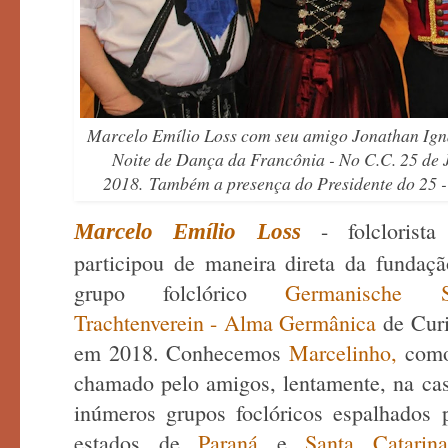
Marcelo Emílio Loss com seu amigo Jonathan Ign
Noite de Dança da Francônia - No C.C. 25 de
2018. Também a presença do Presidente do 25 - 
- folclorista
Marcelo Emílio Loss
participou de maneira direta da fundaç
grupo folclórico
Germanische Se
Trachtenverein - Alma Germânica
de Curi
em 2018. Conhecemos
Marcelinho,
como
chamado pelo amigos, lentamente, na ca
inúmeros grupos foclóricos espalhados 
estados de
Paraná
e
Santa Catari