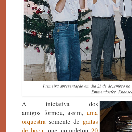
Primeira apresentação em dia 23 de dezembro na
Emmendoefer, Knaesel 
A iniciativa dos
amigos formou, assim,
uma
orquestra
somente de
gaitas
de boca,
que
completou
20