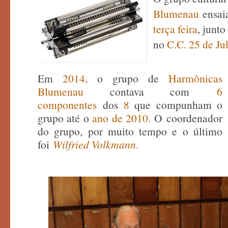
Blumenau
ensai
terça feira
, junt
no
C.C. 25 de Ju
Em
2014,
o grupo de
Harmônicas
Blumenau
contava com
6
componentes
dos
8
que compunham o
grupo até o
ano de 2010.
O
coordenador
do grupo, por muito tempo e o último
foi
Wilfried Volkmann
.