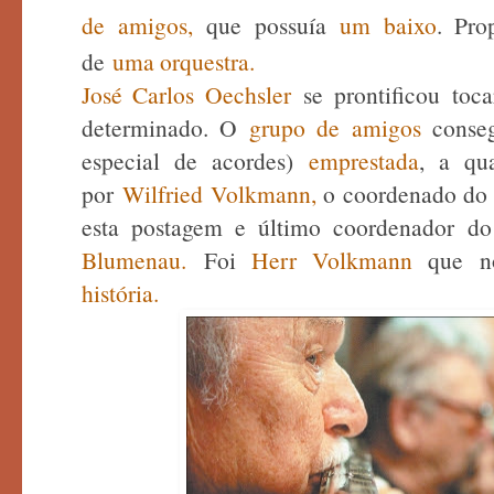
de
amigos,
que
possuía
um
baixo
.
Pro
de
uma orquestra
.
José Carlos Oechsler
se prontificou toca
determinado. O
grupo de amigos
conse
especial de acordes)
emprestada
, a qu
por
Wilfried Volkmann
,
o coordenado do g
esta postagem e último coordenador 
Blumenau.
Foi
Herr Volkmann
que no
história.