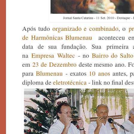
Jornal Santa Catarina - 11 Set. 2010 - Destaque 
Após tudo
organizado e combinado
, o
p
de Harmônicas Blumenau
aconteceu
e
data de sua fundação. Sua
primeira 
na
Empresa Waltec
- no
Bairro do Salt
em
23 de Dezembro
deste mesmo ano. Foi
para
Blumenau
- exatos
10 anos
antes, p
diploma de
eletrotécnica
- link no final de