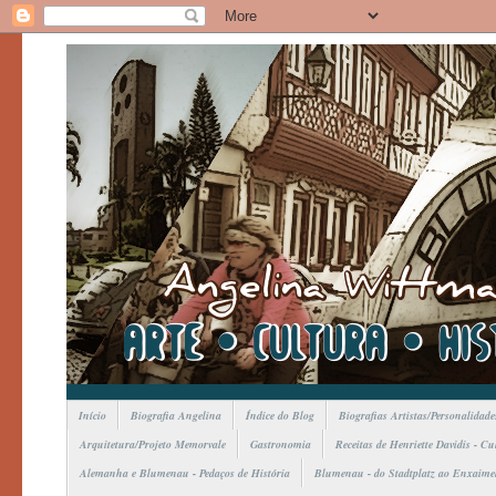
Início
Biografia Angelina
Índice do Blog
Biografias Artistas/Personalidade
Arquitetura/Projeto Memorvale
Gastronomia
Receitas de Henriette Davidis - C
Alemanha e Blumenau - Pedaços de História
Blumenau - do Stadtplatz ao Enxaime