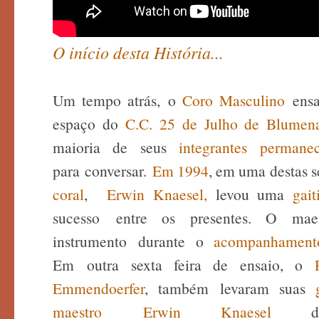
O início desta História...
Um tempo atrás,
o
Coro Masculino
ensa
espaço do
C.C. 25 de Julho de Blumen
maioria de seus
integrantes permane
para conversar.
Em 1994
, em uma destas se
coral
,
Erwin Knaesel
,
levou uma
gai
sucesso entre os presentes. O ma
instrumento durante o
acompanhament
Em outra sexta feira de ensaio, o
Emmendoerfer
, também levaram suas
maestro
Erwin Knaesel