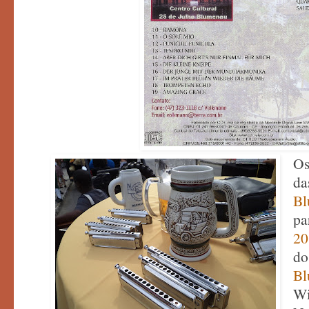
O
Bl
pa
20
do
Bl
Wi